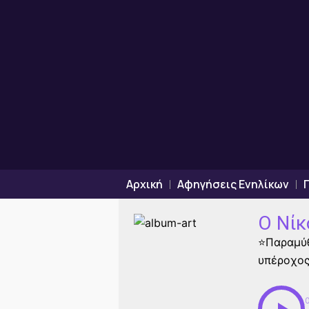
Μετάβαση
στο
περιεχόμενο
Αρχική
Αφηγήσεις Ενηλίκων
Ο Νίκ
⭐Παραμύθ
υπέροχος”