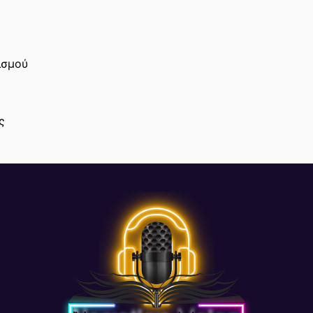
ισμού
ς