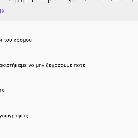
όι του κόσμου
ορκιστήκαμε να μην ξεχάσουμε ποτέ
πει
 γεωγραφίας