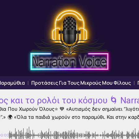
Παραμύθια
Προτάσεις Για Τους Μικρούς Μου Φίλους
ος και το ρολόι του κόσμου 🌀 Narra
ια Που Χωρούν Όλους⭐ 💙 «Αυτισμός δεν σημαίνει “λιγότε
.» 🌍 «Όλα τα παιδιά χωρούν στο παραμύθι. Και στην καρδ
00:00