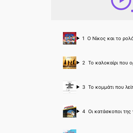
1
Ο Νίκος και το ρολ
2
Το καλοκαίρι που 
3
Το κομμάτι που λεί
4
Οι κατάσκοποι της