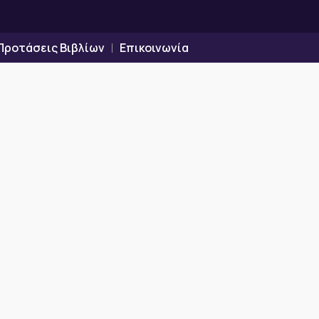
Προτάσεις Βιβλίων
Επικοινωνία
ρο”. Σημαίνει “διαφορετικά
ιά μας.»