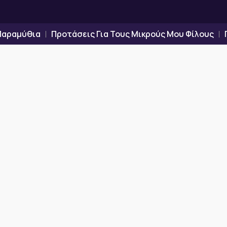
Παραμύθια
Προτάσεις Για Τους Μικρούς Μου Φίλους
ια Που Χωρούν Όλους⭐ 💙 «Αυτισμός δεν σημαίνει “λιγότε
.» 🌍 «Όλα τα παιδιά χωρούν στο παραμύθι. Και στην καρδ
00:00