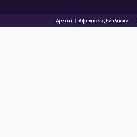
Μετάβαση
στο
περιεχόμενο
Αρχική
Αφηγήσεις Ενηλίκων
⭐Παραμύθ
υπέροχος”